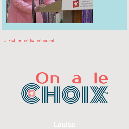
←
Fichier média précédent
Équipe