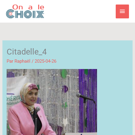
Aller
Men
au
contenu
princ
Citadelle_4
Par
Raphaël
/
2025-04-26