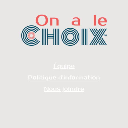
Équipe
Politique d'information
Nous joindre
redaction@onalechoix.com
technique@onalechoix.com