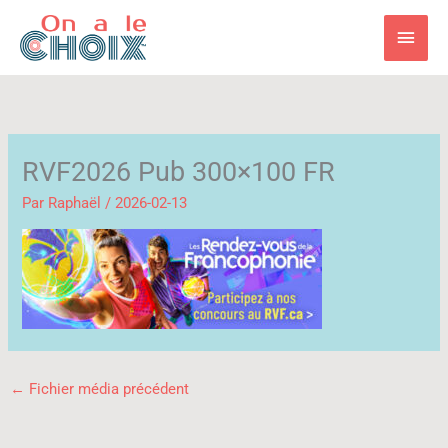
Aller
Men
au
contenu
princ
RVF2026 Pub 300×100 FR
Par
Raphaël
/
2026-02-13
←
Fichier média précédent