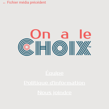
←
Fichier média précédent
Équipe
Politique d'information
Nous joindre
redaction@onalechoix.com