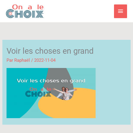
Aller
Men
au
contenu
princ
Voir les choses en grand
Par
Raphaël
/
2022-11-04