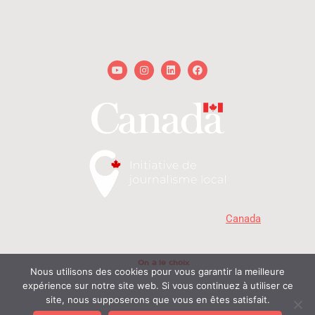
technique@onalechoix.com
Youtube
Instagram
Linkedin
Facebook
« Avec la participation du gouvernement du
Canada
. »
MD
Copyright © 2026 - On a le choix
- Delphine et Raphaël. Tous droits réservés | Propulsé
On a le choix
par
Nous utilisons des cookies pour vous garantir la meilleure
expérience sur notre site web. Si vous continuez à utiliser ce
© On a le choix productions 2026
site, nous supposerons que vous en êtes satisfait.