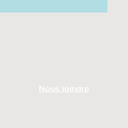
Nous joindre
redaction@onalechoix.com
technique@onalechoix.com