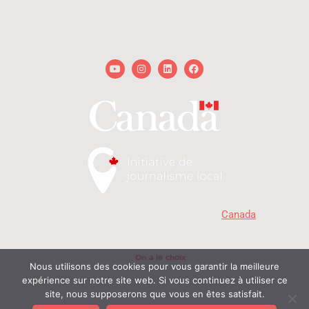
technique@onalechoix.com
Youtube
Instagram
Linkedin
Facebook
« Avec la participation du gouvernement du
Canada
. »
MD
Copyright © 2026 - On a le choix
- Delphine et Raphaël. Tous droits réservés | Propulsé
On a le choix
par
Nous utilisons des cookies pour vous garantir la meilleure
expérience sur notre site web. Si vous continuez à utiliser ce
© On a le choix productions 2026
site, nous supposerons que vous en êtes satisfait.