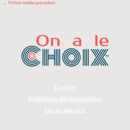
←
Fichier média précédent
Équipe
Politique d'information
Nous joindre
redaction@onalechoix.com