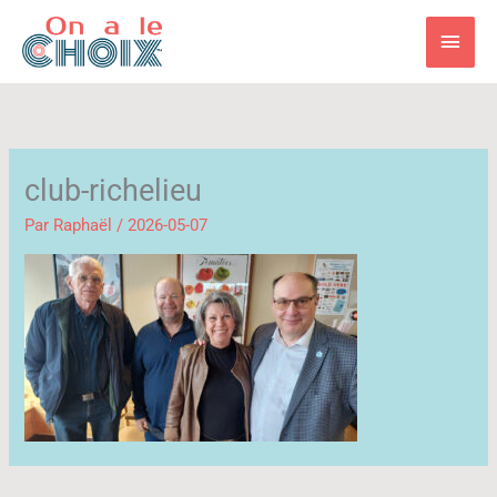
Aller
Men
au
contenu
princ
club-richelieu
Par
Raphaël
/
2026-05-07