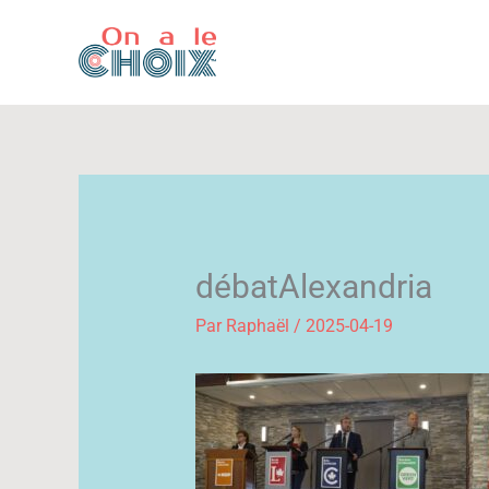
Aller
au
contenu
débatAlexandria
Par
Raphaël
/
2025-04-19