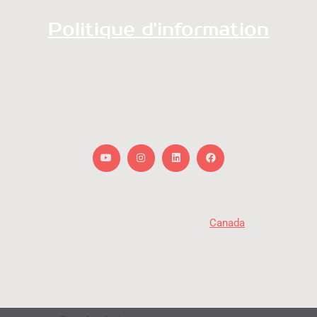
Politique d'information
Youtube
Instagram
Linkedin
Facebook
« Avec la participation du gouvernement du
Canada
. »