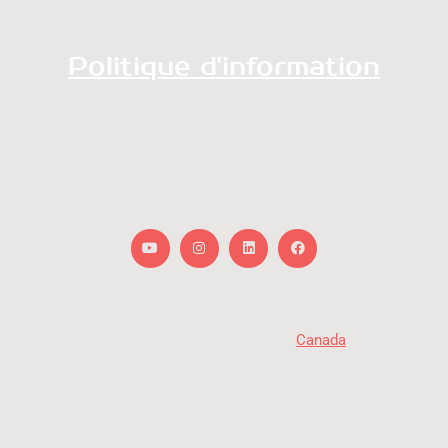
Politique d'information
Youtube
Instagram
Linkedin
Facebook
« Avec la participation du gouvernement du
Canada
. »