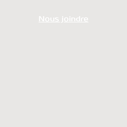
Nous joindre
redaction@onalechoix.com
technique@onalechoix.com