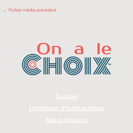
←
Fichier média précédent
Équipe
Politique d'information
Nous joindre
redaction@onalechoix.com