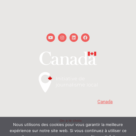
technique@onalechoix.com
Youtube
Instagram
Linkedin
Facebook
« Avec la participation du gouvernement du
Canada
. »
MD
Copyright © 2026 - On a le choix
- Delphine et Raphaël. Tous droits réservés | Propulsé
On a le choix
par
Nous utilisons des cookies pour vous garantir la meilleure
expérience sur notre site web. Si vous continuez à utiliser ce
© On a le choix productions 2026