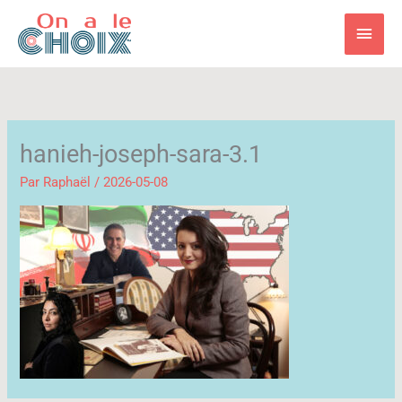
Aller
Men
au
contenu
princ
hanieh-joseph-sara-3.1
Par
Raphaël
/
2026-05-08