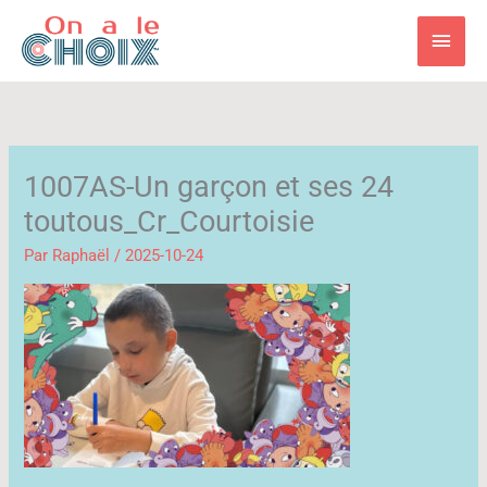
Aller
Men
au
contenu
princ
1007AS-Un garçon et ses 24
toutous_Cr_Courtoisie
Par
Raphaël
/
2025-10-24