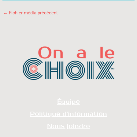
←
Fichier média précédent
Équipe
Politique d'information
Nous joindre