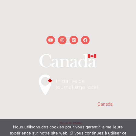
redaction@onalechoix.com
technique@onalechoix.com
Youtube
Instagram
Linkedin
Facebook
« Avec la participation du gouvernement du
Canada
. »
MD
Copyright © 2026 - On a le choix
- Delphine et Raphaël. Tous droits réservés | Propulsé
On a le choix
par
Nous utilisons des cookies pour vous garantir la meilleure
expérience sur notre site web. Si vous continuez à utiliser ce
© On a le choix productions 2026