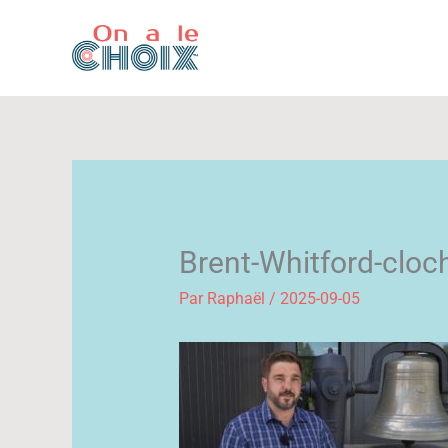
Aller
au
contenu
Brent-Whitford-cloc
Par
Raphaël
/
2025-09-05