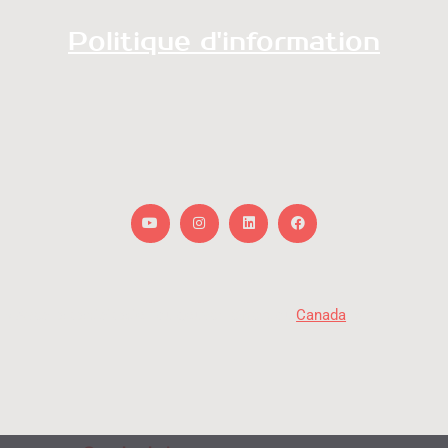
Politique d'information
Youtube
Instagram
Linkedin
Facebook
« Avec la participation du gouvernement du
Canada
. »