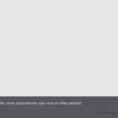
redaction@onalechoix.com
technique@onalechoix.com
© On a le choix productions 2026
 site, nous supposerons que vous en êtes satisfait.
On a le choix
Création du site web par Raphaël Machiels -