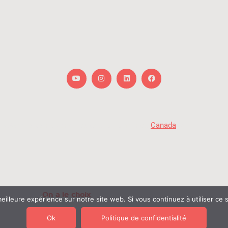
Youtube
Instagram
Linkedin
Facebook
« Avec la participation du gouvernement du
Canada
. »
On a le choix
 | Propulsé par
eilleure expérience sur notre site web. Si vous continuez à utiliser ce
Ok
Politique de confidentialité