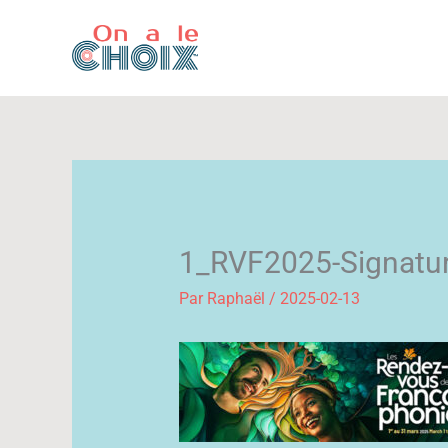
Aller
au
contenu
1_RVF2025-Signatur
Par
Raphaël
/
2025-02-13