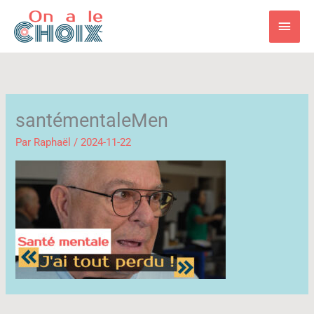
Aller
Men
au
contenu
princ
santémentaleMen
Par
Raphaël
/
2024-11-22