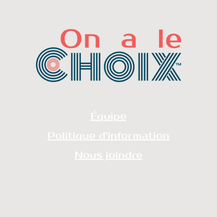
Équipe
Politique d'information
Nous joindre
redaction@onalechoix.com
technique@onalechoix.com