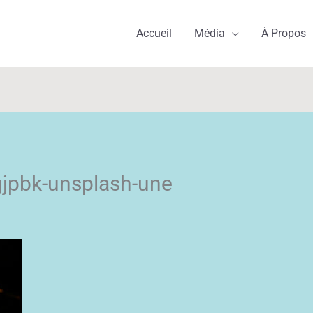
Accueil
Média
À Propos
gjpbk-unsplash-une