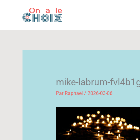
Aller
au
contenu
mike-labrum-fvl4b1
Par
Raphaël
/
2026-03-06