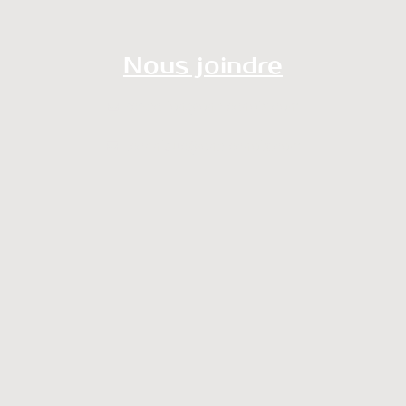
Nous joindre
redaction@onalechoix.com
technique@onalechoix.com