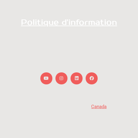
Politique d'information
Youtube
Instagram
Linkedin
Facebook
« Avec la participation du gouvernement du
Canada
. »