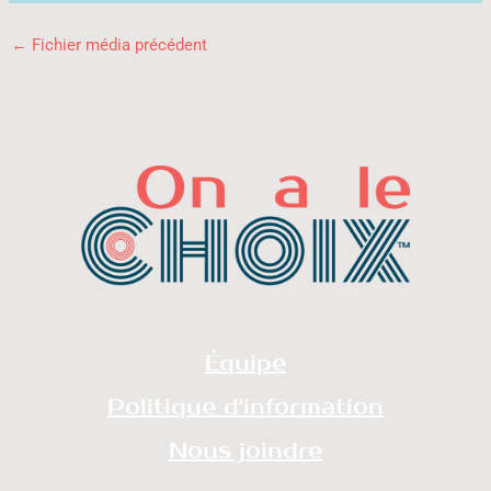
←
Fichier média précédent
Équipe
Politique d'information
Nous joindre