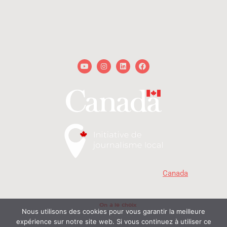
redaction@onalechoix.com
technique@onalechoix.com
Youtube
Instagram
Linkedin
Facebook
« Avec la participation du gouvernement du
Canada
. »
MD
Copyright © 2026 - On a le choix
- Delphine et Raphaël. Tous droits réservés | Propulsé
On a le choix
par
Nous utilisons des cookies pour vous garantir la meilleure
expérience sur notre site web. Si vous continuez à utiliser ce
© On a le choix productions 2026