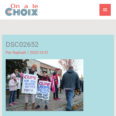
Aller
Men
au
contenu
princ
DSC02652
Par
Raphaël
/
2025-10-31