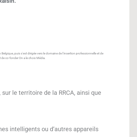
Raisin.
lgique, puis s'est dirigée vers le domaine de l'insertion professionnelle et de
et de co-fonder On a le choix Média.
ur le territoire de la RRCA, ainsi que
nes intelligents ou d’autres appareils