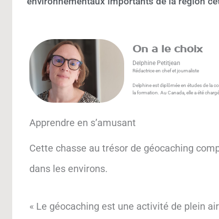
environnementaux importants de la région cet 
On a le choix
Delphine Petitjean
Rédactrice en chef et journaliste
Delphine est diplômée en études de la com
la formation. Au Canada, elle a été charg
Apprendre en s’amusant
Cette chasse au trésor de géocaching compre
dans les environs.
« Le géocaching est une activité de plein ai