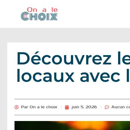
Aller
au
contenu
Découvrez l
locaux avec 
Par
On a le choix
juin 5, 2026
Aucun c