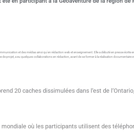
été en participant à la Géoaventure de la région de 
munication et des médias ainsi qu'en rédaction web et enseignement. Elle a débuté en presse écrite en Be
ée de projet, a eu quelques collaborations en rédaction, avant de se former à la réalisation documentaire 
nd 20 caches dissimulées dans l’est de l’Ontario, s
r mondiale où les participants utilisent des télépho