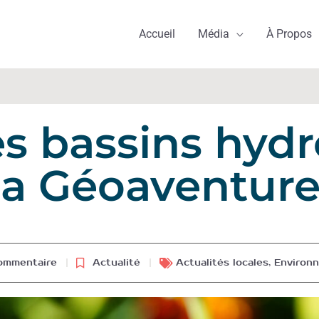
Accueil
Média
À Propos
es bassins hyd
la Géoaventur
ommentaire
Actualité
Actualités locales
,
Environ