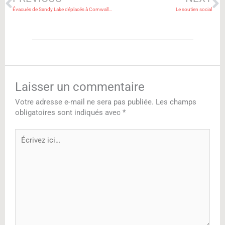
Évacués de Sandy Lake déplacés à Cornwall : comprendre les feux de forêt
Le soutien social
Laisser un commentaire
Votre adresse e-mail ne sera pas publiée.
Les champs
obligatoires sont indiqués avec
*
Écrivez
ici…