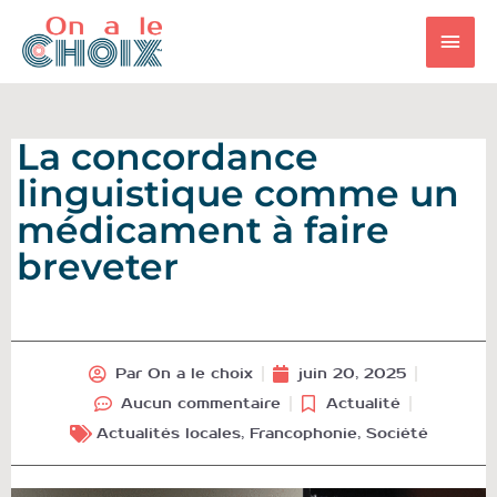
Aller
Men
au
contenu
princ
La concordance
linguistique comme un
médicament à faire
breveter
Par
On a le choix
juin 20, 2025
Aucun commentaire
Actualité
Actualités locales
,
Francophonie
,
Société