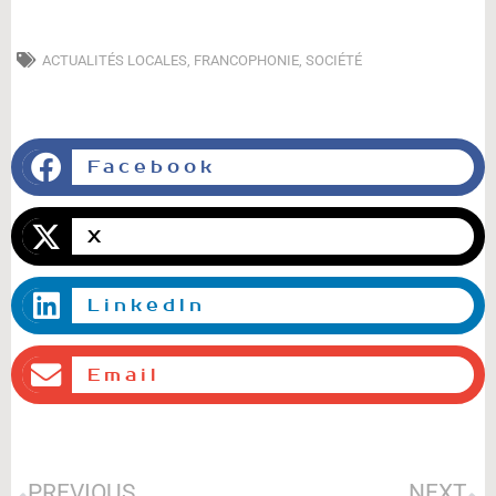
ACTUALITÉS LOCALES
,
FRANCOPHONIE
,
SOCIÉTÉ
Facebook
X
LinkedIn
Email
Précédent
S
PREVIOUS
NEXT