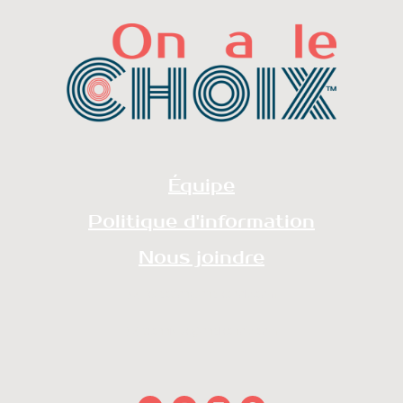
Équipe
Politique d'information
Nous joindre
redaction@onalechoix.com
technique@onalechoix.com
Youtube
Instagram
Linkedin
Facebook