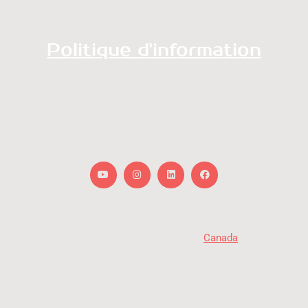
Politique d'information
Youtube
Instagram
Linkedin
Facebook
« Avec la participation du gouvernement du
Canada
. »