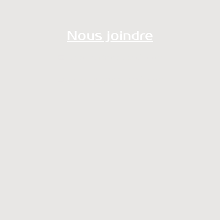
Nous joindre
redaction@onalechoix.com
technique@onalechoix.com