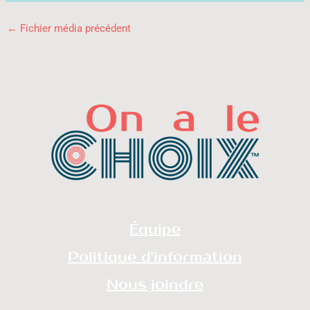
←
Fichier média précédent
Équipe
Politique d'information
Nous joindre