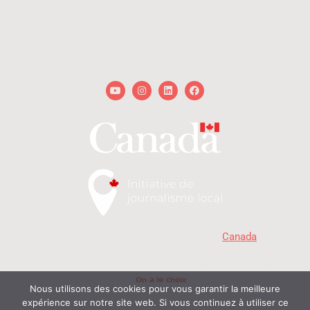
redaction@onalechoix.com
technique@onalechoix.com
Youtube
Instagram
Linkedin
Facebook
« Avec la participation du gouvernement du
Canada
. »
MD
Copyright © 2026 - On a le choix
- Delphine et Raphaël. Tous droits réservés | Propulsé
On a le choix
par
Nous utilisons des cookies pour vous garantir la meilleure
expérience sur notre site web. Si vous continuez à utiliser ce
© On a le choix productions 2026