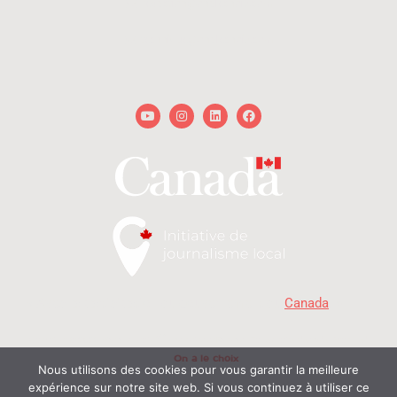
redaction@onalechoix.com
technique@onalechoix.com
Youtube
Instagram
Linkedin
Facebook
« Avec la participation du gouvernement du
Canada
. »
MD
Copyright © 2026 - On a le choix
- Delphine et Raphaël. Tous droits réservés | Propulsé
On a le choix
par
Nous utilisons des cookies pour vous garantir la meilleure
expérience sur notre site web. Si vous continuez à utiliser ce
© On a le choix productions 2026