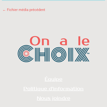
←
Fichier média précédent
Équipe
Politique d'information
Nous joindre